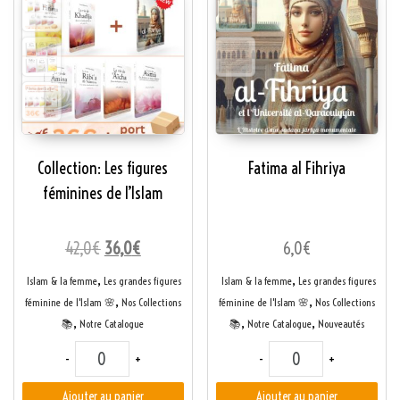
Collection: Les figures
Fatima al Fihriya
féminines de l’Islam
Le prix initial était : 42,0€.
Le prix actuel est : 36,0€.
42,0
€
36,0
€
6,0
€
,
,
Islam & la femme
Les grandes figures
Islam & la femme
Les grandes figures
,
,
féminine de l'Islam 🌸
Nos Collections
féminine de l'Islam 🌸
Nos Collections
,
,
,
📚
Notre Catalogue
📚
Notre Catalogue
Nouveautés
quantité de Collection: Les figures féminines de l'Islam
quantité de Fatima al 
-
+
-
+
Ajouter au panier
Ajouter au panier