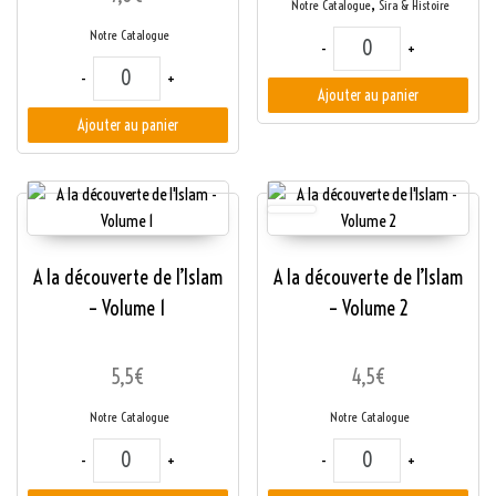
,
Notre Catalogue
Sira & Histoire
Notre Catalogue
quantité de L'histoir
-
+
quantité de Fréquentation des gens ou isolement ? Le juste mi
-
+
Ajouter au panier
Ajouter au panier
A la découverte de l’Islam
A la découverte de l’Islam
– Volume 1
– Volume 2
5,5
€
4,5
€
Notre Catalogue
Notre Catalogue
quantité de A la découverte de l'Islam - Volume 1
quantité de A la déco
-
+
-
+