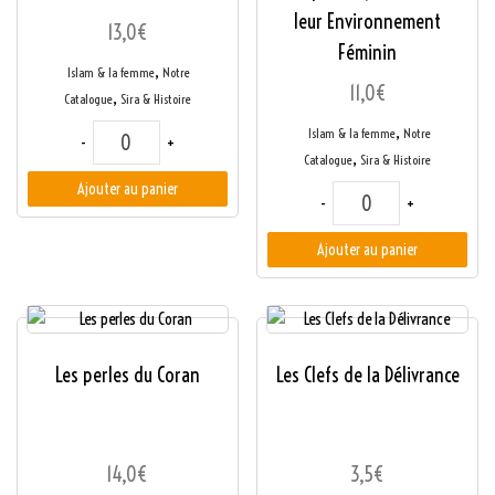
leur Environnement
13,0
€
Féminin
,
Islam & la femme
Notre
11,0
€
,
Catalogue
Sira & Histoire
quantité de Les plus belles histoires des femmes dans le Cora
,
Islam & la femme
Notre
-
+
,
Catalogue
Sira & Histoire
Ajouter au panier
quantité de La Maison
-
+
Ajouter au panier
Les perles du Coran
Les Clefs de la Délivrance
14,0
€
3,5
€