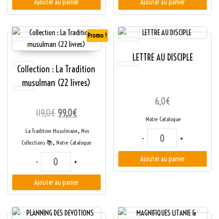
Ajouter au panier
Ajouter au panier
Promo !
LETTRE AU DISCIPLE
Collection : La Tradition
musulman (22 livres)
6,0
€
Le prix initial était : 119,0€.
Le prix actuel est : 99,0€.
119,0
€
99,0
€
Notre Catalogue
,
La Tradition Musulmane
Nos
quantité de LETTRE AU
-
+
,
Collections 📚
Notre Catalogue
quantité de Collection : La Tradition musulman (22 livres)
Ajouter au panier
-
+
Ajouter au panier