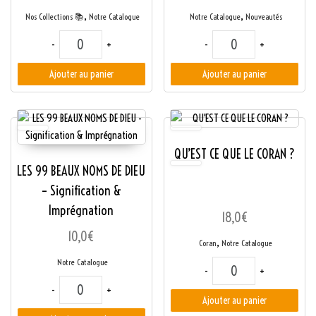
,
,
Nos Collections 📚
Notre Catalogue
Notre Catalogue
Nouveautés
quantité de COLLECTION : TRADITION MUSULMANE (22 LIVRES)
quantité de LES RUSES
-
+
-
+
Ajouter au panier
Ajouter au panier
QU’EST CE QUE LE CORAN ?
LES 99 BEAUX NOMS DE DIEU
– Signification &
Imprégnation
18,0
€
10,0
€
,
Coran
Notre Catalogue
Notre Catalogue
quantité de QU'EST C
-
+
quantité de LES 99 BEAUX NOMS DE DIEU - Signification & Imp
-
+
Ajouter au panier