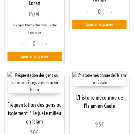
Catalogue
Coran
quantité de Mohammad
-
+
14,0
€
,
Ajouter au panier
Dialogue Islamo-chrétiens
Notre
Catalogue
quantité de Les annonces bibliques de la venue du Prophète de 
-
+
Ajouter au panier
L’histoire méconnue de
Fréquentation des gens ou
l’Islam en Gaule
isolement ? Le juste milieu
en Islam
9,5
€
7,0
€