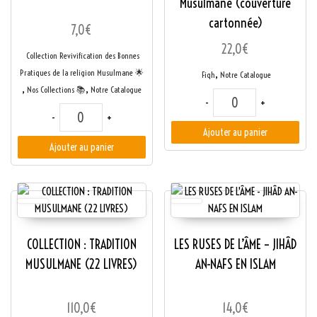
Musulmane (couverture
cartonnée)
7,0
€
22,0
€
Collection Revivification des Bonnes
Pratiques de la religion Musulmane ​🌟​
,
Fiqh
Notre Catalogue
,
,
Nos Collections 📚
Notre Catalogue
quantité de L'Essenti
-
+
quantité de LES SECRETS DU PELERINAGE; HAJJ ET UMRA
-
+
Ajouter au panier
Ajouter au panier
COLLECTION : TRADITION
LES RUSES DE L’ÂME – JIHÂD
MUSULMANE (22 LIVRES)
AN-NAFS EN ISLAM
110,0
€
14,0
€