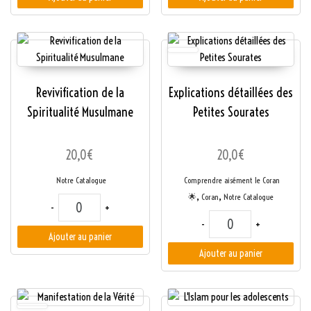
Revivification de la
Explications détaillées des
Spiritualité Musulmane
Petites Sourates
20,0
€
20,0
€
Notre Catalogue
Comprendre aisément le Coran
,
,
🌟
Coran
Notre Catalogue
quantité de Revivification de la Spiritualité Musulmane
-
+
quantité de Explicati
-
+
Ajouter au panier
Ajouter au panier