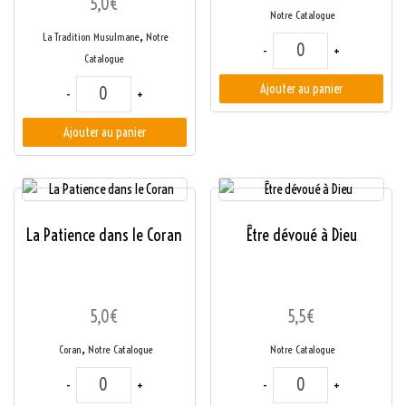
5,0
€
Notre Catalogue
,
La Tradition Musulmane
Notre
quantité de La Secon
-
+
Catalogue
quantité de Les 77 Degrés de la Foi Musulmane
Ajouter au panier
-
+
Ajouter au panier
La Patience dans le Coran
Être dévoué à Dieu
5,0
€
5,5
€
,
Coran
Notre Catalogue
Notre Catalogue
quantité de La Patience dans le Coran
quantité de Être dévo
-
+
-
+