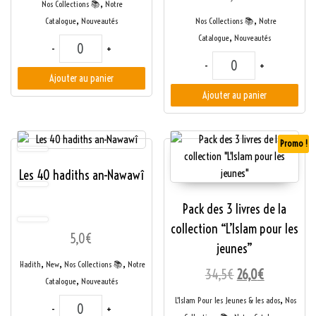
,
Nos Collections 📚
Notre
,
,
Catalogue
Nouveautés
Nos Collections 📚
Notre
,
Catalogue
Nouveautés
quantité de Les 99 Beaux Noms de Dieu
-
+
quantité de Comment 
-
+
Ajouter au panier
Ajouter au panier
Promo !
Les 40 hadiths an-Nawawî
Pack des 3 livres de la
collection “L’Islam pour les
5,0
€
jeunes”
,
,
,
Hadith
New
Nos Collections 📚
Notre
Le prix initial ét
Le prix act
34,5
€
26,0
€
,
Catalogue
Nouveautés
,
L'Islam Pour les Jeunes & les ados
Nos
quantité de Les 40 hadiths an-Nawawî
-
+