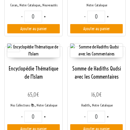
,
,
Coran
Notre Catalogue
Nouveautés
Notre Catalogue
quantité de Les perles du Coran
quantité de Les Clefs 
-
+
-
+
Ajouter au panier
Ajouter au panier
Encyclopédie Thématique
Somme de Hadiths Qudsi
de l’Islam
avec les Commentaires
65,0
€
16,0
€
,
,
Nos Collections 📚
Notre Catalogue
Hadith
Notre Catalogue
quantité de Encyclopédie Thématique de l'Islam
quantité de Somme d
-
+
-
+
Ajouter au panier
Ajouter au panier