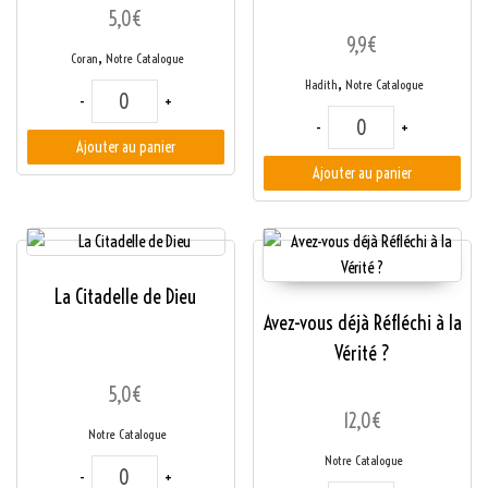
5,0
€
9,9
€
,
Coran
Notre Catalogue
,
Hadith
Notre Catalogue
quantité de Prendre le Coran comme Guide
-
+
quantité de Commenta
-
+
Ajouter au panier
Ajouter au panier
La Citadelle de Dieu
Avez-vous déjà Réfléchi à la
Vérité ?
5,0
€
12,0
€
Notre Catalogue
Notre Catalogue
quantité de La Citadelle de Dieu
-
+