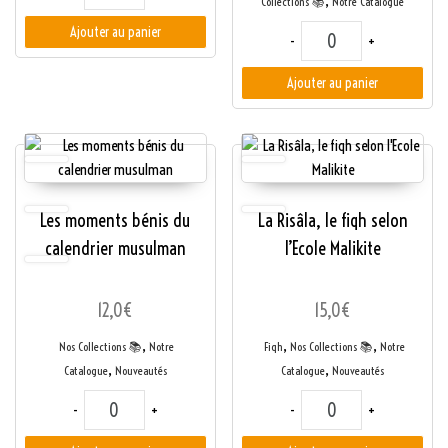
,
Collections 📚
Notre Catalogue
quantité de Pack des 3
Ajouter au panier
-
+
Ajouter au panier
Les moments bénis du
La Risâla, le fiqh selon
calendrier musulman
l’Ecole Malikite
12,0
€
15,0
€
,
,
,
Nos Collections 📚
Notre
Fiqh
Nos Collections 📚
Notre
,
,
Catalogue
Nouveautés
Catalogue
Nouveautés
quantité de Les moments bénis du calendrier musulman
quantité de La Risâla, 
-
+
-
+