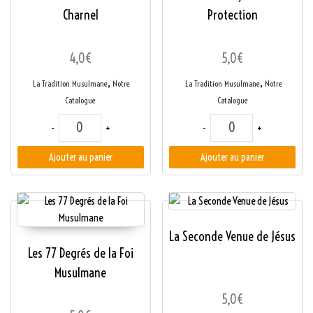
Charnel
Protection
4,0
€
5,0
€
,
,
La Tradition Musulmane
Notre
La Tradition Musulmane
Notre
Catalogue
Catalogue
quantité de La Maîtrise du Désir Charnel
quantité de Les Dix M
-
+
-
+
Ajouter au panier
Ajouter au panier
La Seconde Venue de Jésus
Les 77 Degrés de la Foi
Musulmane
5,0
€