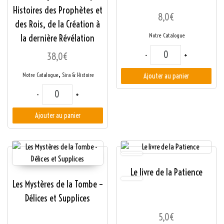
Histoires des Prophètes et
8,0
€
des Rois, de la Création à
Notre Catalogue
la dernière Révélation
quantité de La Graine 
-
+
38,0
€
,
Notre Catalogue
Sira & Histoire
Ajouter au panier
quantité de Chronique de Tabari, Histoires des Prophètes et des
-
+
Ajouter au panier
Le livre de la Patience
Les Mystères de la Tombe –
Délices et Supplices
5,0
€