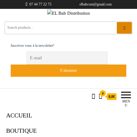
07 44 77 22 75
elbabcom@gmail.com
EL Bab Distribution
Inscrivez vous à la newsletter!
0
0,0€
MEN
U
ACCUEIL
BOUTIQUE