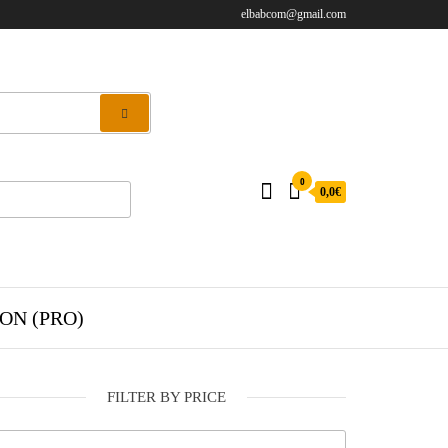
elbabcom@gmail.com
0
0,0€
ON (PRO)
FILTER BY PRICE
Prix min