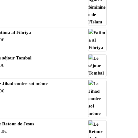
tima al Fihriya
0
€
e séjour Tombal
0
€
ecommandations
e Jihad contre soi même
0
€
 Retour de Jesus
,0
€