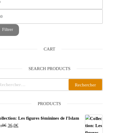
Prix max
Filtrer
CART
SEARCH PRODUCTS
chercher :
rême dans l'observance des droits de Dieu
PRODUCTS
llection: Les figures féminines de l'Islam
Le prix initial était : 42,0€.
Le prix actuel est : 36,0€.
,0
€
36,0
€