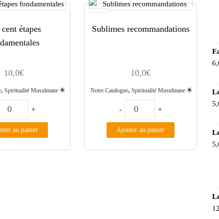
 cent étapes
Sublimes recommandations
ndamentales
Fa
6,
10,0
€
10,0
€
,
,
e
Spiritualité Musulmane 🌟
Notre Catalogue
Spiritualité Musulmane 🌟
L
5,
s
quantité de Les cent étapes fondamentales
quantité de Sublimes r
+
-
+
uter au panier
Ajouter au panier
L
5,
Le
12