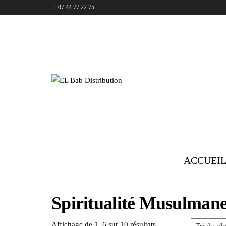
07 44 77 22 75
EL Bab
Distribution
ACCUEI
Spiritualité Musulman
Trié du plus récent au
Affichage de 1–6 sur 10 résultats