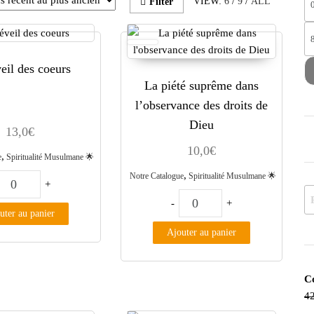
VIEW:
6
/
9
/
ALL
Filter
eil des coeurs
La piété suprême dans
l’observance des droits de
Dieu
13,0
€
10,0
€
,
e
Spiritualité Musulmane 🌟
,
Notre Catalogue
Spiritualité Musulmane 🌟
quantité de Le réveil des coeurs
+
Re
quantité de La piété sup
-
+
lmane 9 Livres
uter au panier
Ajouter au panier
Co
42