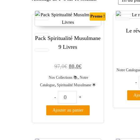
Promo !
Le rév
Pack Spiritualité Musulmane
9 Livres
Le prix initial était : 97,0€.
Le prix actuel est : 80,0€.
97,0
€
80,0
€
Notre Catalogu
,
Nos Collections 📚
Notre
-
,
Catalogue
Spiritualité Musulmane 🌟
quantité de Pack Spiritualité Musu
Ajo
-
+
Ajouter au panier