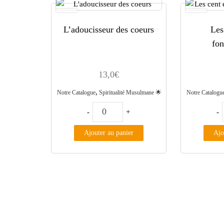
L’adoucisseur des coeurs
Les
fo
13,0
€
,
Notre Catalogue
Spiritualité Musulmane 🌟
Notre Catalogu
quantité de L'adoucisseur des coeur
-
+
-
Ajouter au panier
Ajo