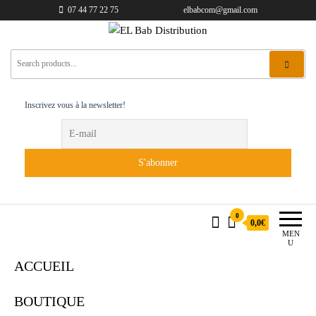
07 44 77 22 75
elbabcom@gmail.com
EL Bab Distribution
Inscrivez vous à la newsletter!
0
0,0€
MEN
U
ACCUEIL
BOUTIQUE