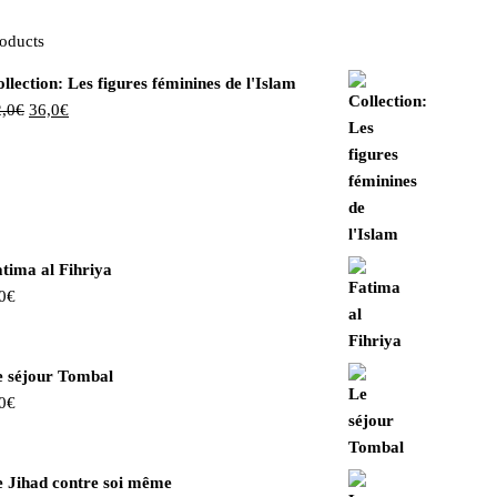
oducts
llection: Les figures féminines de l'Islam
Le
Le
,0
€
36,0
€
prix
prix
initial
actuel
était :
est :
42,0€.
36,0€.
tima al Fihriya
0
€
e séjour Tombal
0
€
e Jihad contre soi même