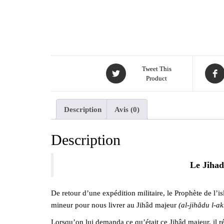
Tweet This
Product
Description
Avis (0)
Description
Le Jihad
De retour d’une expédition militaire, le Prophète de l’islam ﷺ dit à ses compagnons : « Nous voici revenus 
mineur pour nous livrer au Jihâd majeur
(al-jihâdu l-a
Lorsqu’on lui demanda ce qu’était ce Jihâd majeur, il ré