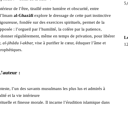
5,
érieur de l’être, tiraillé entre lumière et obscurité, entre
, l’Imam
al-Ghazâlî
explore le dressage de cette part instinctive
 rigoureuse, fondée sur des exercices spirituels, permet de la
osée : l’orgueil par l’humilité, la colère par la patience,
à donner régulièrement, même en temps de privation, pour libérer
Le
r,
al-jihâdu l-akbar,
vise à purifier le cœur, éduquer l’âme et
12
prophétiques.
L’auteur :
este, l’un des savants musulmans les plus lus et admirés à
lité et la vie intérieure
rituelle et finesse morale. Il incarne l’érudition islamique dans