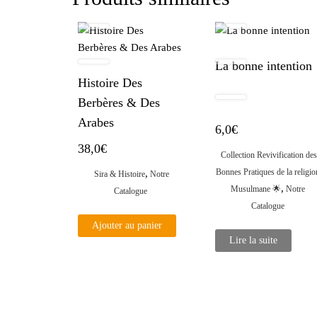
La bonne intention
Histoire Des
Berbères & Des
Arabes
6,0
€
38,0
€
Collection Revivification de
Bonnes Pratiques de la religio
,
Sira & Histoire
Notre
,
Musulmane ​🌟​
Notre
Catalogue
Catalogue
Ajouter au panier
Lire la suite