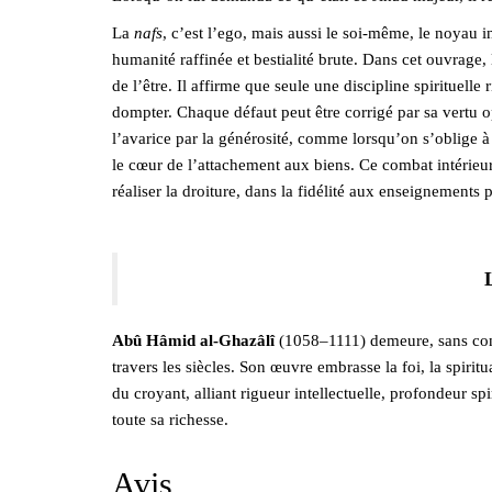
La
nafs
, c’est l’ego, mais aussi le soi-même, le noyau int
humanité raffinée et bestialité brute. Dans cet ouvrage
de l’être. Il affirme que seule une discipline spirituelle
dompter. Chaque défaut peut être corrigé par sa vertu opp
l’avarice par la générosité, comme lorsqu’on s’oblige 
le cœur de l’attachement aux biens. Ce combat intérieu
réaliser la droiture, dans la fidélité aux enseignements 
Abû Hâmid al-Ghazâlî
(1058–1111) demeure, sans cont
travers les siècles. Son œuvre embrasse la foi, la spiritua
du croyant, alliant rigueur intellectuelle, profondeur spi
toute sa richesse.
Avis