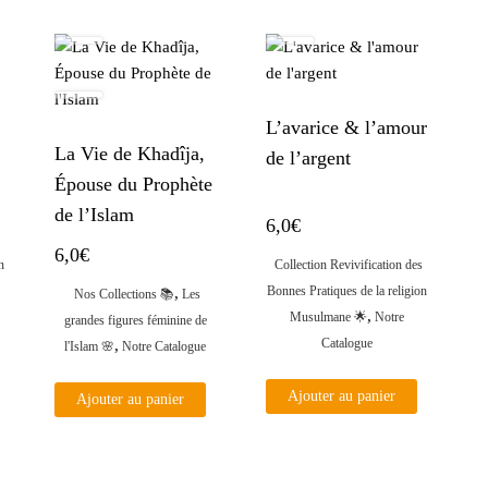
L’avarice & l’amour
La Vie de Khadîja,
de l’argent
Épouse du Prophète
de l’Islam
6,0
€
s
6,0
€
n
Collection Revivification des
Bonnes Pratiques de la religion
,
Nos Collections 📚
Les
,
Musulmane ​🌟​
Notre
grandes figures féminine de
Catalogue
,
l'Islam 🌸
Notre Catalogue
Ajouter au panier
Ajouter au panier