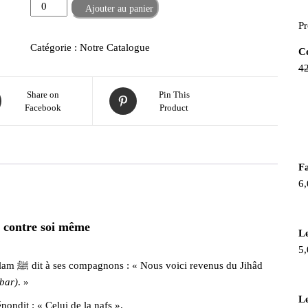
quantité
-
+
Ajouter au panier
de
Pr
Le
Catégorie :
Notre Catalogue
Co
Jihad
42
contre
soi
Share on
Pin This
même
Facebook
Product
Fa
6,
 contre soi même
L
5,
du Jihâd
kbar)
. »
L
pondit : « Celui de la nafs ».