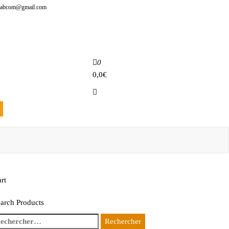
babcom@gmail.com
0
0,0€
rt
arch Products
chercher :