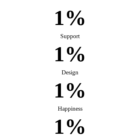
1
%
Support
1
%
Design
1
%
Happiness
1
%