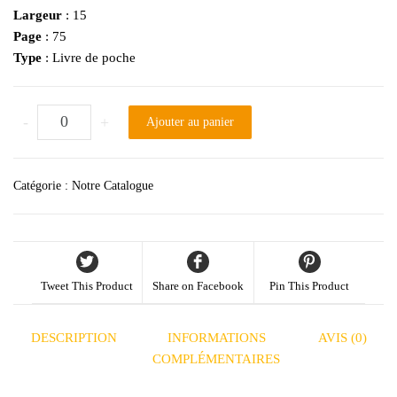
Largeur
: 15
Page
: 75
Type
: Livre de poche
quantité de Apprendre l'Arabe - Alphabet, Lecture et Ecriture
-
+
Ajouter au panier
Catégorie :
Notre Catalogue
Tweet This Product
Share on Facebook
Pin This Product
DESCRIPTION
INFORMATIONS
AVIS (0)
COMPLÉMENTAIRES