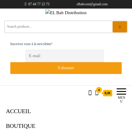
07 44 77 22 75
elbabcom@gmail.com
EL Bab Distribution
Inscrivez vous à la newsletter!
0
0,0€
MEN
U
ACCUEIL
BOUTIQUE