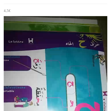
4,5
€
Lecteur
vidéo