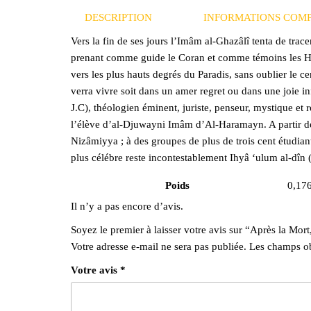
DESCRIPTION
INFORMATIONS COM
Vers la fin de ses jours l’Imâm al-Ghazâlî tenta de trace
prenant comme guide le Coran et comme témoins les Hadit
vers les plus hauts degrés du Paradis, sans oublier le c
verra vivre soit dans un amer regret ou dans une joi
J.C), théologien éminent, juriste, penseur, mystique et r
l’élève d’al-Djuwayni Imâm d’Al-Haramayn. A partir de 
Nizâmiyya ; à des groupes de plus de trois cent étudia
plus célébre reste incontestablement Ihyâ ‘ulum al-dîn (
Poids
0,17
Il n’y a pas encore d’avis.
Soyez le premier à laisser votre avis sur “Après la Mort
Votre adresse e-mail ne sera pas publiée.
Les champs ob
Votre avis
*