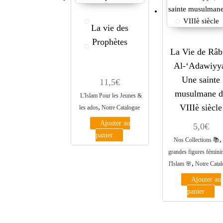
La vie des
Prophètes
La Vie de Râb
Al-‘Adawiyy
Une sainte
11,5
€
musulmane d
L'Islam Pour les Jeunes &
VIIIè siècle
,
les ados
Notre Catalogue
Ajouter au
5,0
€
panier
,
Nos Collections 📚
grandes figures fémini
,
l'Islam 🌸
Notre Cata
Ajouter au
panier