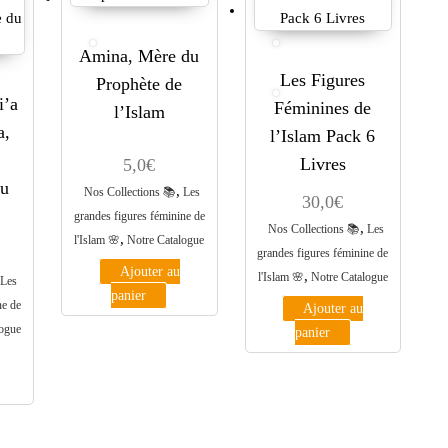
Amina, Mère du
Les Figures
Prophète de
i’a
Féminines de
l’Islam
a,
l’Islam Pack 6
Livres
5,0
€
u
,
Nos Collections 📚
Les
30,0
€
grandes figures féminine de
,
Nos Collections 📚
Les
,
l'Islam 🌸
Notre Catalogue
grandes figures féminine de
Ajouter au
,
l'Islam 🌸
Notre Catalogue
Les
panier
ne de
Ajouter au
logue
panier