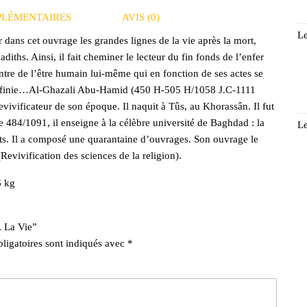
PLÉMENTAIRES
AVIS (0)
Le
r dans cet ouvrage les grandes lignes de la vie après la mort,
hs. Ainsi, il fait cheminer le lecteur du fin fonds de l’enfer
entre de l’être humain lui-même qui en fonction de ses actes se
e infinie…Al-Ghazali Abu-Hamid (450 H-505 H/1058 J.C-1111
evivificateur de son époque. Il naquit à Tûs, au Khorassân. Il fut
484/1091, il enseigne à la célèbre université de Baghdad : la
Le
nts. Il a composé une quarantaine d’ouvrages. Son ouvrage le
Revivification des sciences de la religion).
6 kg
, La Vie”
ligatoires sont indiqués avec
*