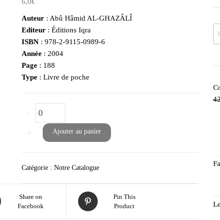
6,0
€
Auteur
: Abû Hâmid AL-GHAZÂLÎ
Re
Editeur
: Éditions Iqra
ISBN
: 978-2-9115-0989-6
Année
: 2004
Page
: 188
Type
: Livre de poche
Co
42
quantité de Après la Mort, La Vie
-
+
Ajouter au panier
Fa
Catégorie :
Notre Catalogue
Share on
Pin This
Le
Facebook
Product