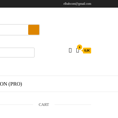
elbabcom@gmail.com
0
0,0€
ON (PRO)
CART