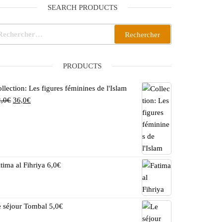
SEARCH PRODUCTS
chercher :
PRODUCTS
llection: Les figures féminines de l'Islam
Le prix initial était : 42,0€.
Le prix actuel est : 36,0€.
,0
€
36,0
€
tima al Fihriya
6,0
€
 séjour Tombal
5,0
€