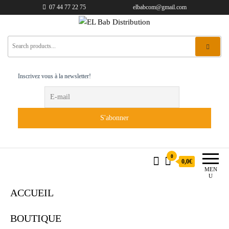
07 44 77 22 75
elbabcom@gmail.com
EL Bab Distribution
Inscrivez vous à la newsletter!
0
0,0€
MEN
U
ACCUEIL
BOUTIQUE