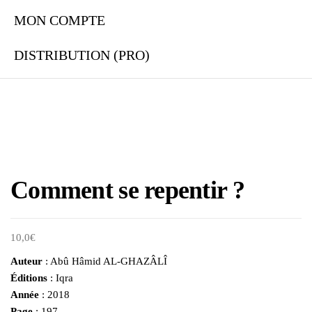
MON COMPTE
DISTRIBUTION (PRO)
Comment se repentir ?
10,0
€
Auteur
: Abû Hâmid AL-GHAZÂLÎ
Éditions
: Iqra
Année
: 2018
Page
: 197