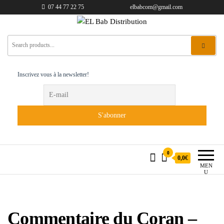
07 44 77 22 75
elbabcom@gmail.com
EL Bab Distribution
Inscrivez vous à la newsletter!
0
0,0€
MEN
U
Commentaire du Coran –