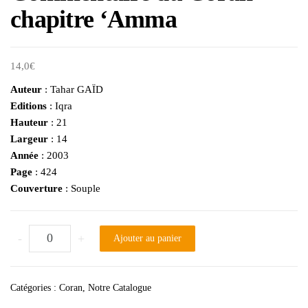
chapitre ‘Amma
14,0
€
Auteur
: Tahar GAÏD
Editions
: Iqra
Hauteur
: 21
Largeur
: 14
Année
: 2003
Page
: 424
Couverture
: Souple
quantité de Commentaire du Coran - chapitre 'Amma
-
+
Ajouter au panier
Catégories :
Coran
,
Notre Catalogue