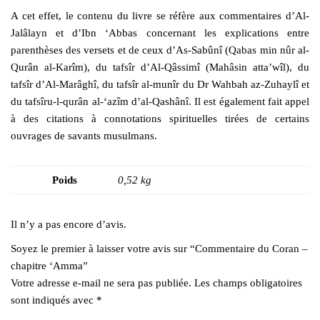
A cet effet, le contenu du livre se réfère aux commentaires d’Al-
Jalâlayn et d’Ibn ‘Abbas concernant les explications entre
parenthèses des versets et de ceux d’As-Sabûnî (Qabas min nûr al-
Qurân al-Karîm), du tafsîr d’Al-Qâssimî (Mahâsin atta’wîl), du
tafsîr d’Al-Marâghî, du tafsîr al-munîr du Dr Wahbah az-Zuhaylî et
du tafsîru-l-qurân al-‘azîm d’al-Qashânî. Il est également fait appel
à des citations à connotations spirituelles tirées de certains
ouvrages de savants musulmans.
Poids
0,52 kg
Il n’y a pas encore d’avis.
Soyez le premier à laisser votre avis sur “Commentaire du Coran –
chapitre ‘Amma”
Votre adresse e-mail ne sera pas publiée.
Les champs obligatoires
sont indiqués avec
*