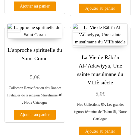
Ajouter au panier
Ajouter au panier
L’approche spirituelle du
La Vie de Râbi’a
Saint Coran
Al-‘Adawiyya, Une
sainte musulmane du
5,0
€
VIIIè siècle
Collection Revivification des Bonnes
5,0
€
Pratiques de la religion Musulmane ​🌟​
,
Notre Catalogue
,
Nos Collections 📚
Les grandes
,
figures féminine de l'Islam 🌸
Notre
Ajouter au panier
Catalogue
Ajouter au panier