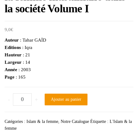
la société Volume I
9,0
€
Auteur
: Tahar GAÏD
Editions
: Iqra
Hauteur
: 21
Largeur
: 14
Année
: 2003
Page
: 165
quantité de la femme musulmane dans la société Volume I
-
+
Ajouter au panier
Catégories :
Islam & la femme
,
Notre Catalogue
Étiquette :
L'Islam & la
femme