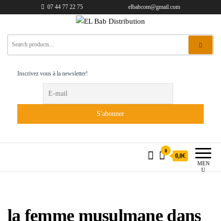
07 44 77 22 75
elbabcom@gmail.com
EL Bab Distribution
Inscrivez vous à la newsletter!
0
0,0€
MEN
U
la femme musulmane dans