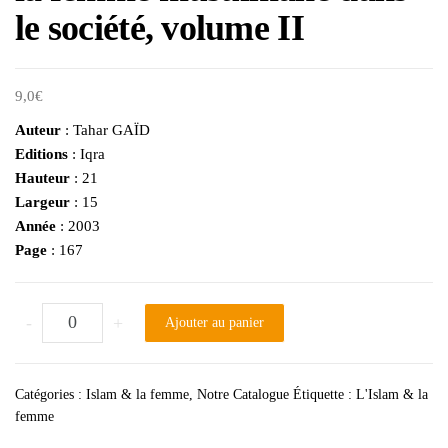
le société, volume II
9,0
€
Auteur
: Tahar GAÏD
Editions
: Iqra
Hauteur
: 21
Largeur
: 15
Année
: 2003
Page
: 167
quantité de la femme musulmane dans le société, volume II
-
+
Ajouter au panier
Catégories :
Islam & la femme
,
Notre Catalogue
Étiquette :
L'Islam & la
femme