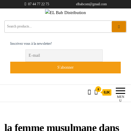
07 44 77 22 75
elbabcom@gmail.com
EL Bab Distribution
Inscrivez vous à la newsletter!
0
0,0€
MEN
U
la femme musulmane dans