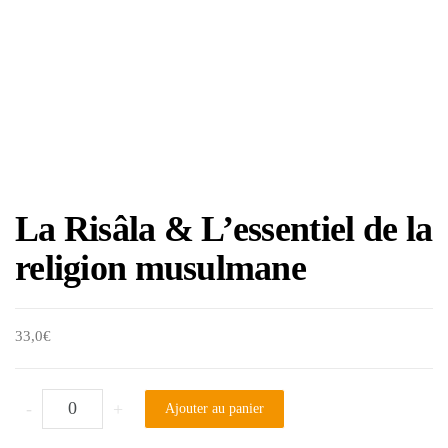
La Risâla & L’essentiel de la
religion musulmane
33,0
€
quantité de La Risâla & L'essentiel de la religion musulmane
-
+
Ajouter au panier