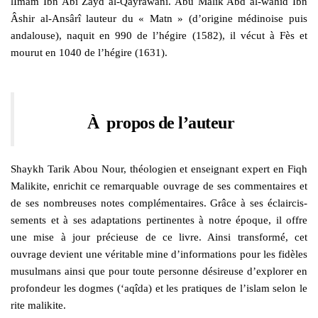
lImâm Ibn Abî Zayd al-Qayrawânî. Abû Mâlik Abd al-wâhid Ibn
Âshir al-Ansârî lauteur du « Matn » (d’origine médinoise puis
andalouse), naquit en 990 de l’hégire (1582), il vécut à Fès et
mourut en 1040 de l’hégire (1631).
À
propos de l’auteur
Shaykh Tarik Abou Nour, théologien et enseignant expert en Fiqh
Malikite, enrichit ce remarquable ouvrage de ses commentaires et
de ses nombreuses notes complémentaires. Grâce à ses éclaircis-
sements et à ses adaptations pertinentes à notre époque, il offre
une mise à jour précieuse de ce livre. Ainsi transformé, cet
ouvrage devient une véritable mine d’informations pour les fidèles
musulmans ainsi que pour toute personne désireuse d’explorer en
profondeur les dogmes (‘aqîda) et les pratiques de l’islam selon le
rite malikite.