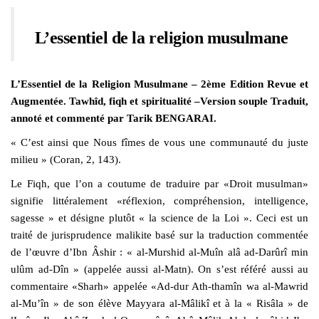
L’essentiel de la religion musulmane
L’Essentiel de la Religion Musulmane – 2ème Edition Revue et
Augmentée. Tawhîd, fiqh et spiritualité –Version souple Traduit,
annoté et commenté par Tarik BENGARAI.
« C’est ainsi que Nous fîmes de vous une communauté du juste
milieu » (Coran, 2, 143).
Le Fiqh, que l’on a coutume de traduire par «Droit musulman»
signifie littéralement «réflexion, compréhension, intelligence,
sagesse » et désigne plutôt « la science de la Loi ». Ceci est un
traité de jurisprudence malikite basé sur la traduction commentée
de l’œuvre d’Ibn Âshir : « al-Murshid al-Muîn alâ ad-Darûrî min
ulûm ad-Dîn » (appelée aussi al-Matn). On s’est référé aussi au
commentaire «Sharh» appelée «Ad-dur Ath-thamîn wa al-Mawrid
al-Mu’în » de son élève Mayyara al-Mâlikî et à la « Risâla » de