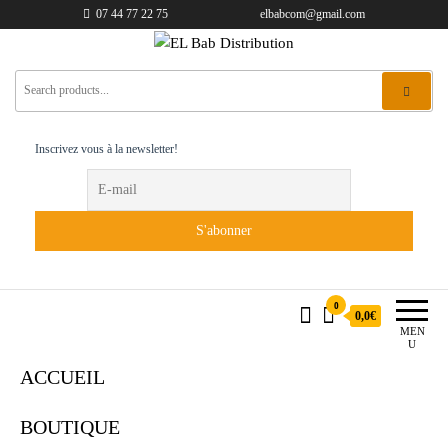
07 44 77 22 75
elbabcom@gmail.com
EL Bab Distribution
Inscrivez vous à la newsletter!
0
0,0€
MEN
U
ACCUEIL
BOUTIQUE