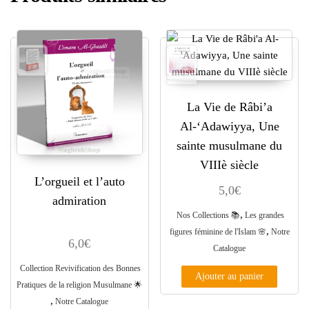
La Vie de Râbi’a
Al-‘Adawiyya, Une
sainte musulmane du
VIIIè siècle
L’orgueil et l’auto
5,0
€
admiration
,
Nos Collections 📚
Les grandes
,
figures féminine de l'Islam 🌸
Notre
6,0
€
Catalogue
Collection Revivification des Bonnes
Ajouter au panier
Pratiques de la religion Musulmane ​🌟​
,
Notre Catalogue