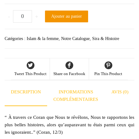
quantité de Les plus belles histoires des femmes dans le Coran
-
+
Ajouter au panier
Catégories :
Islam & la femme
,
Notre Catalogue
,
Sira & Histoire
Tweet This Product
Share on Facebook
Pin This Product
DESCRIPTION
INFORMATIONS
AVIS (0)
COMPLÉMENTAIRES
“ À travers ce Coran que Nous te révélons, Nous te rapportons les
plus belles histoires, alors qu’auparavant tu étais parmi ceux qui
les ignoraient..” (Coran, 12/3)