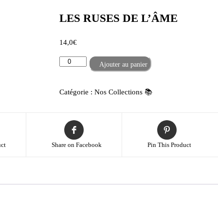
LES RUSES DE L’ÂME
14,0
€
quantité
-
+
Ajouter au panier
de
LES
Catégorie :
Nos Collections 📚
RUSES
DE
L'ÂME
ct
Share on Facebook
Pin This Product