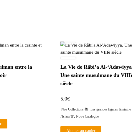
ulman entre la
La Vie de Râbi’a Al-‘Adawiyya
poir
Une sainte musulmane du VIII
siècle
5,0
€
,
Nos Collections 📚
Les grandes figures féminine
,
l'Islam 🌸
Notre Catalogue
r
Ajouter au panier