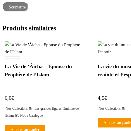
Produits similaires
La Vie de ‘Âïcha – Epouse du
La vie du mus
Prophète de l’Islam
crainte et l’es
6,0
€
4,5
€
,
Nos Collections 📚
Les grandes figures féminine de
Nos Collections 📚
,
l'Islam 🌸
Notre Catalogue
Ajouter au panie
Ajouter au panier