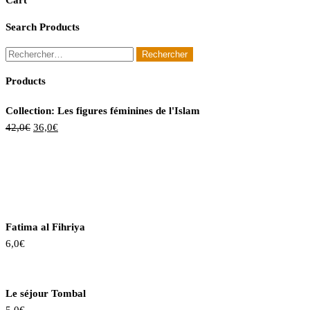
Cart
Search Products
Rechercher :
Products
Collection: Les figures féminines de l'Islam
Le
Le
42,0
€
36,0
€
prix
prix
initial
actuel
était :
est :
42,0€.
36,0€.
Fatima al Fihriya
6,0
€
Le séjour Tombal