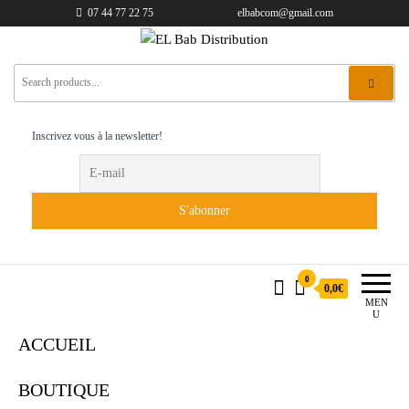
07 44 77 22 75
elbabcom@gmail.com
EL Bab Distribution
Inscrivez vous à la newsletter!
0
0,0€
MEN
U
ACCUEIL
BOUTIQUE