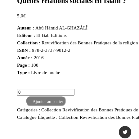
Quelles relations sociales en Islam ?
5,0
€
Auteur :
Abû Hâmid AL-GHAZÂLÎ
Editeur :
El-Bab Editions
Collection :
Revivification des Bonnes Pratiques de la religion
ISBN :
978-2-3737-9012-2
Année :
2016
Page :
100
Type :
Livre de poche
-
quantité
de
+
Ajouter au panier
Quelles
Catégories :
Collection Revivification des Bonnes Pratiques de 
relations
Catalogue
Étiquette :
Collection Revivification des Bonnes Pra
sociales
en
Islam