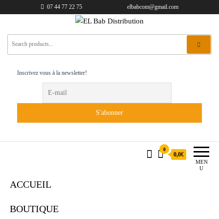
07 44 77 22 75
elbabcom@gmail.com
EL Bab Distribution
Inscrivez vous à la newsletter!
0
0,0€
MEN
U
ACCUEIL
BOUTIQUE