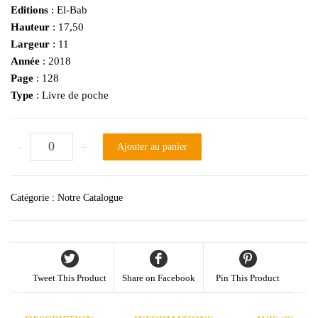
Editions
: El-Bab
Hauteur
: 17,50
Largeur
: 11
Année
: 2018
Page
: 128
Type
: Livre de poche
quantité de Les Grandes lignes de la Religion musulmane
-
+
Ajouter au panier
Catégorie :
Notre Catalogue
Tweet This Product
Share on Facebook
Pin This Product